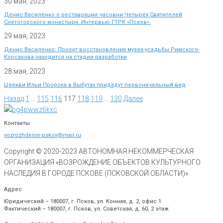
30 мая, 2023
Денис Василенко о реставрации часовни Четырёх Святителей
Снетогорского монастыря. Интервью ГТРК «Псков».
29 мая, 2023
Денис Василенко: Проект восстановления музея-усадьбы Римского-
Корсакова находится на стадии разработки
28 мая, 2023
Церкви Ильи Пророка в Выбутах придадут первоначальный вид
Назад
1
…
115
116
117
118
119
…
130
Далее
Контакты
vozrozhdenie-pskov@mail.ru
Copyright © 2020-
2023
АВТОНОМНАЯ НЕКОММЕРЧЕСКАЯ
ОРГАНИЗАЦИЯ «ВОЗРОЖДЕНИЕ ОБЪЕКТОВ КУЛЬТУРНОГО
НАСЛЕДИЯ В ГОРОДЕ ПСКОВЕ (ПСКОВСКОЙ ОБЛАСТИ)»
Адрес
Юридический – 180007, г. Псков, ул. Конная, д. 2, офис 1
Фактический – 180007, г. Псков, ул. Советская, д. 60, 2 этаж