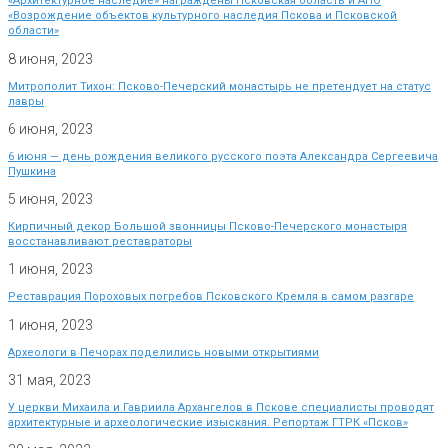
«Архитектурное наследие» награждены Псковская область и АНО
«Возрождение объектов культурного наследия Пскова и Псковской
области»
8 июня, 2023
Митрополит Тихон: Псково-Печерский монастырь не претендует на статус
лавры
6 июня, 2023
6 июня — день рождения великого русского поэта Александра Сергеевича
Пушкина
5 июня, 2023
Кирпичный декор Большой звонницы Псково-Печерского монастыря
восстанавливают реставраторы
1 июня, 2023
Реставрация Пороховых погребов Псковского Кремля в самом разгаре
1 июня, 2023
Археологи в Печорах поделились новыми открытиями
31 мая, 2023
У церкви Михаила и Гавриила Архангелов в Пскове специалисты проводят
архитектурные и археологические изыскания. Репортаж ГТРК «Псков»