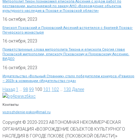
Митрополит Тихон познакомил епископа Арсения с ходом работ по
реставрации, выполняемой по заказу АНО «Возрождение объектов
культурного наследия в Пскове и Псковской области»
16 октября, 2023
Епископ Псковский и Порховский Арсений встретился с братией Псково-
Печерского монастыря
16 октября, 2023
Приветственные слова митрополита Тихона и епископа Сергия главе
Псковской митрополии, епископу Псковскому и Порховскому Арсению.
ВИДЕО
16 октября, 2023
Издательство «Вольный Странник» стало победителем конкурса «Ревизор
– 2023» в номинации «Издательство года»
Назад
1
…
98
99
100
101
102
…
130
Далее
Контакты
vozrozhdenie-pskov@mail.ru
Copyright © 2020-
2023
АВТОНОМНАЯ НЕКОММЕРЧЕСКАЯ
ОРГАНИЗАЦИЯ «ВОЗРОЖДЕНИЕ ОБЪЕКТОВ КУЛЬТУРНОГО
НАСЛЕДИЯ В ГОРОДЕ ПСКОВЕ (ПСКОВСКОЙ ОБЛАСТИ)»