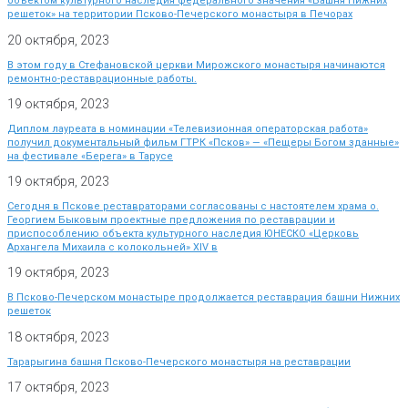
объектом культурного наследия федерального значения «Башня Нижних
решеток» на территории Псково-Печерского монастыря в Печорах
20 октября, 2023
В этом году в Стефановской церкви Мирожского монастыря начинаются
ремонтно-реставрационные работы.
19 октября, 2023
Диплом лауреата в номинации «Телевизионная операторская работа»
получил документальный фильм ГТРК «Псков» — «Пещеры Богом зданные»
на фестивале «Берега» в Тарусе
19 октября, 2023
Сегодня в Пскове реставраторами согласованы с настоятелем храма о.
Георгием Быковым проектные предложения по реставрации и
приспособлению объекта культурного наследия ЮНЕСКО «Церковь
Архангела Михаила с колокольней» XIV в
19 октября, 2023
В Псково-Печерском монастыре продолжается реставрация башни Нижних
решеток
18 октября, 2023
Тарарыгина башня Псково-Печерского монастыря на реставрации
17 октября, 2023