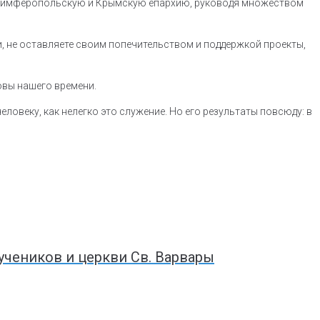
яя Симферопольскую и Крымскую епархию, руководя множеством
, не оставляете своим попечительством и поддержкой проекты,
овы нашего времени.
овеку, как нелегко это служение. Но его результаты повсюду: в
учеников и церкви Св. Варвары