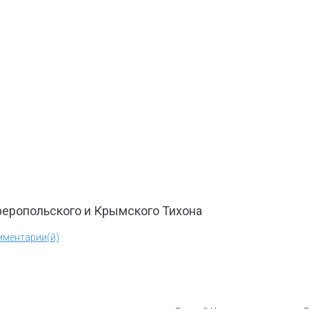
феропольского и Крымского Тихона
мментарии(й)