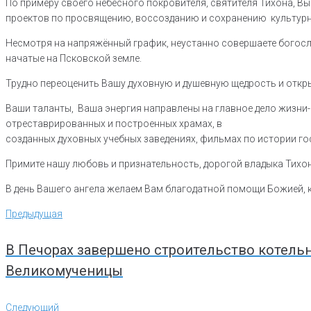
По примеру своего небесного покровителя, святителя Тихона, 
проектов по просвящению, воссозданию и сохранению культурн
Несмотря на напряжённый график, неустанно совершаете богослу
начатые на Псковской земле.
Трудно переоценить Вашу духовную и душевную щедрость и откры
Ваши таланты, Ваша энергия направлены на главное дело жизни-
отреставрированных и построенных храмах, в
созданных духовных учебных заведениях, фильмах по истории гос
Примите нашу любовь и признательность, дорогой владыка Тихон
В день Вашего ангела желаем Вам благодатной помощи Божией, кр
Навигация
Предыдущая
Предыдущая
по
записям
В Печорах завершено строительство котельн
Великомученицы
Следующий
Следующий