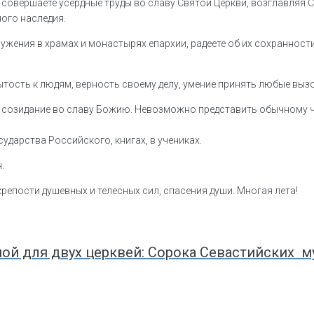
Вы совершаете усердные труды во славу Святой Церкви, возглавл
ого наследия.
жения в храмах и монастырях епархии, радеете об их сохранности
тость к людям, верность своему делу, умение принять любые выз
 созидание во славу Божию. Невозможно представить обычному чел
ударства Российского, книгах, в учениках.
.
епости душевных и телесных сил, спасения души. Многая лета!
ой для двух церквей: Сорока Севастийских м