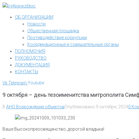
Перейти
к
ОБ ОРГАНИЗАЦИИ
контенту
Новости
Общественная площадка
Противодействие коррупции
Координационные и совещательные органы
ПОЛНОМОЧИЯ
РУКОВОДСТВО
ДОКУМЕНТАЦИЯ
КОНТАКТЫ
Vk
Telegram
Youtube
9 октября – день тезоименитства митрополита Сим
В
АНО Возрождение объектов
Опубликовано
9 октября, 2024
0 Ко
Ваше Высокопреосвященство, дорогой владыка!