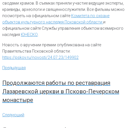
сводами храмов. В съемках приняли участие ведущие эксперты,
краеведы, археологи и священнослужители. Все фильмы можно
посмотреть на официальном сайте
Комитета по охране
объектов культурного наследия Псковской области
и
официальном сайте Службы управления объектом всемирного
наследия
ЮНЕСКО
.
Новость о вручении премии опубликована на сайте
Правительства Псковской области:
https://pskov.ru/novosti/24.07.23/149902
Навигация
Предыдущая
Предыдущая
по
записям
Продолжаются работы по реставрация
Лазаревской церкви в Псково-Печерском
монастыре
Следующий
Следующий