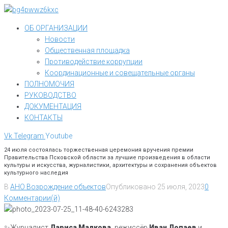
Перейти
к
ОБ ОРГАНИЗАЦИИ
контенту
Новости
Общественная площадка
Противодействие коррупции
Координационные и совещательные органы
ПОЛНОМОЧИЯ
РУКОВОДСТВО
ДОКУМЕНТАЦИЯ
КОНТАКТЫ
Vk
Telegram
Youtube
24 июля состоялась торжественная церемония вручения премии
Правительства Псковской области за лучшие произведения в области
культуры и искусства, журналистики, архитектуры и сохранения объектов
культурного наследия
В
АНО Возрождение объектов
Опубликовано
25 июля, 2023
0
Комментарии(й)
✨Журналист
Лариса Малкова,
режиссёр
Иван Лопаев
и