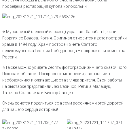
40-летия победы в Великой Отечественной войне была
проведена реставрация купола колокольни;
⭐ Муравленый (зеленый изразец) украшает барабан Церкви
Георгия со Взвоза. Копия. Оригинал относится к дате постройки
храма в 1494 году. Храм построен в четь Святого
великомученика Георгия Победоносца – покровителя воинства
России.
⭐Также можно увидеть десять фотографий зимнего сказочного
Пскова и области.. Прекрасные мгновения, застывшие в
изображениях и оживающие от взгляда зрителя. Свои работы
на выставке представили Лев Савинов, Регина Малашук,
Татьяна Соловьёва и Виктор Ланцев.
Очень хочется поделиться со всеми россиянами этой дорогой
для нашего сердца историей!