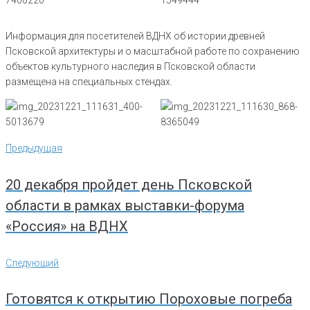
Информация для посетителей ВДНХ об истории древней
Псковской архитектуры и о масштабной работе по сохранению
объектов культурного наследия в Псковской области
размещена на специальных стендах.
Навигация
Предыдущая
Предыдущая
по
записям
20 декабря пройдет день Псковской
области в рамках выставки-форума
«Россия» на ВДНХ
Следующий
Следующий
Готовятся к открытию Пороховые погреба