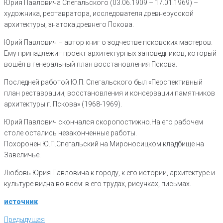
Юрия Павловича Спегальского (03.06.1909 – 17.01.1969) –
художника, реставратора, исследователя древнерусской
архитектуры, знатока древнего Пскова.
Юрий Павлович – автор книг о зодчестве псковских мастеров.
Ему принадлежит проект архитектурных заповедников, который
вошёл в генеральный план восстановления Пскова.
Последней работой Ю.П. Спегальского был «Перспективный
план реставрации, восстановления и консервации памятников
архитектуры г. Пскова» (1968-1969).
Юрий Павлович скончался скоропостижно.На его рабочем
столе остались незаконченные работы.
Похоронен Ю.П.Спегальский на Мироносицком кладбище на
Завеличье.
Любовь Юрия Павловича к городу, к его истории, архитектуре и
культуре видна во всём: в его трудах, рисунках, письмах.
источник
Навигация
Предыдущая
Предыдущая