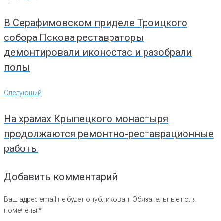
по
записям
В Серафимовском приделе Троицкого
собора Пскова реставраторы
демонтировали иконостас и разобрали
полы
Следующий
Следующий
На храмах Крыпецкого монастыря
продолжаются ремонтно-реставрационные
работы
Добавить комментарий
Ваш адрес email не будет опубликован.
Обязательные поля
помечены
*