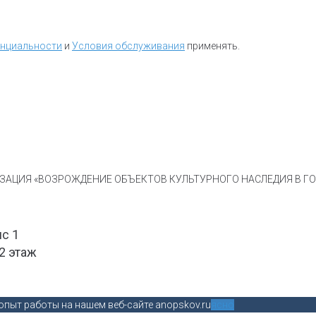
енциальности
и
Условия обслуживания
применять.
АЦИЯ «ВОЗРОЖДЕНИЕ ОБЪЕКТОВ КУЛЬТУРНОГО НАСЛЕДИЯ В ГОР
ис 1
 2 этаж
пыт работы на нашем веб-сайте anopskov.ru
ясно