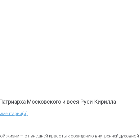
 Патриарха Московского и всея Руси Кирилла
мментарии(й)
й жизни — от внешней красоты к созиданию внутренней духовной 