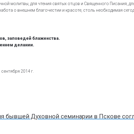
точной молитвы, для чтения святых отцов и Священного Писания, 
 забота о внешнем благочестии и красоте, столь необходимая сег
ов, заповедей блаженства.
реннем делании.
сентября 2014 г.
ия бывшей Духовной семинарии в Пскове сог