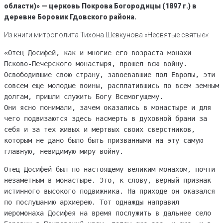
области)» — церковь Покрова Богородицы (1897 г.) в
деревне Боровик Гдовского района.
Из книги митрополита Тихона Шевкунова «Несвятые святые»:
«Отец Досифей, как и многие его возраста монахи
Псково-Печерского монастыря, прошел всю войну.
Освободившие свою страну, завоевавшие пол Европы, эти
совсем еще молодые воины, расплатившись по всем земным
долгам, пришли служить Богу Всемогущему.
Они ясно понимали, зачем оказались в монастыре и для
чего подвизаются здесь насмерть в духовной брани за
себя и за тех живых и мертвых своих сверстников,
которым не дано было быть призванными на эту самую
главную, невидимую миру войну.
Отец Досифей был по-настоящему великим монахом, почти
незаметным в монастыре. Это, к слову, верный признак
истинного высокого подвижника. На приходе он оказался
по послушанию архиерею. Тот однажды направил
иеромонаха Досифея на время послужить в дальнее село