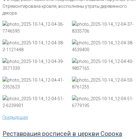
Отремонтирована кровля, восполнены утраты деревянного
декора.
Навигация
Предыдущая
Предыдущая
по
записям
Реставрация росписей в церкви Сорока