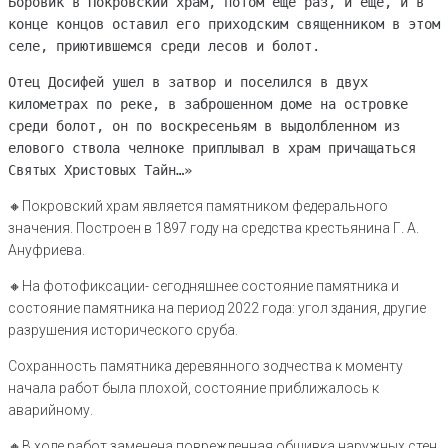
Боровик в Покровский храм, потом еще раз, и еще, и в
конце концов оставил его приходским священником в этом
селе, приютившемся среди лесов и болот.
Отец Досифей ушел в затвор и поселился в двух
километрах по реке, в заброшенном доме на островке
среди болот, он по воскресеньям в выдолбленном из
елового ствола челноке приплывал в храм причащаться
Святых Христовых Тайн…»
🔸️Покровский храм является памятником федерального
значения. Построен в 1897 году на средства крестьянина Г. А.
Ануфриева.
🔸️На фотофиксации- сегодняшнее состояние памятника и
состояние памятника на период 2022 года: угол здания, другие
разрушения исторического сруба.
Сохранность памятника деревянного зодчества к моменту
начала работ была плохой, состояние приближалось к
аварийному.
🔸️В ходе работ заменена поврежденная обшивка наружных стен.