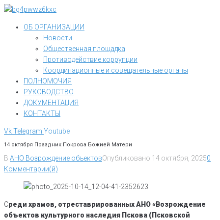
Перейти
к
ОБ ОРГАНИЗАЦИИ
контенту
Новости
Общественная площадка
Противодействие коррупции
Координационные и совещательные органы
ПОЛНОМОЧИЯ
РУКОВОДСТВО
ДОКУМЕНТАЦИЯ
КОНТАКТЫ
Vk
Telegram
Youtube
14 октября Праздник Покрова Божией Матери
В
АНО Возрождение объектов
Опубликовано
14 октября, 2025
0
Комментарии(й)
С
реди храмов, отреставрированных АНО «Возрождение
объектов культурного наследия Пскова (Псковской