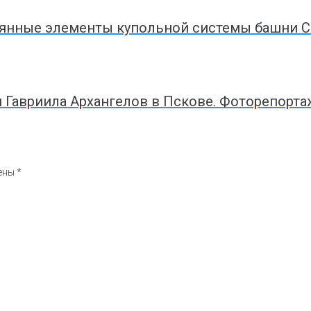
вянные элементы купольной системы башни С
и Гавриила Архангелов в Пскове. Фоторепорт
чены
*