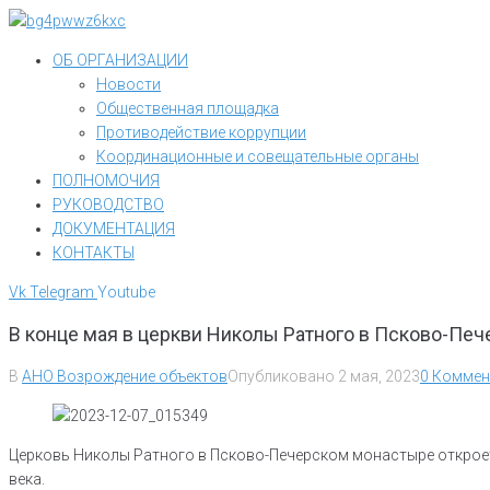
Перейти
к
ОБ ОРГАНИЗАЦИИ
контенту
Новости
Общественная площадка
Противодействие коррупции
Координационные и совещательные органы
ПОЛНОМОЧИЯ
РУКОВОДСТВО
ДОКУМЕНТАЦИЯ
КОНТАКТЫ
Vk
Telegram
Youtube
В конце мая в церкви Николы Ратного в Псково-Пе
В
АНО Возрождение объектов
Опубликовано
2 мая, 2023
0 Коммен
Церковь Николы Ратного в Псково-Печерском монастыре откроет
века.