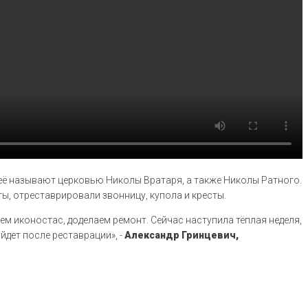
её называют церковью Николы Вратаря, а также Николы Ратного.
, отреставрировали звонницу, купола и кресты.
ем иконостас, доделаем ремонт. Сейчас наступила тёплая неделя, 
дет после реставрации», - 
Александр Гринцевич, 