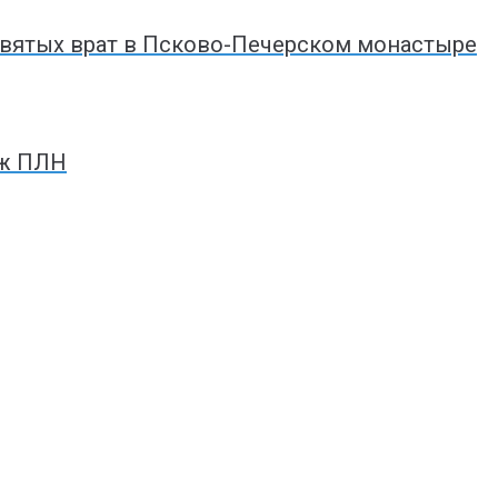
вятых врат в Псково-Печерском монастыре
аж ПЛН