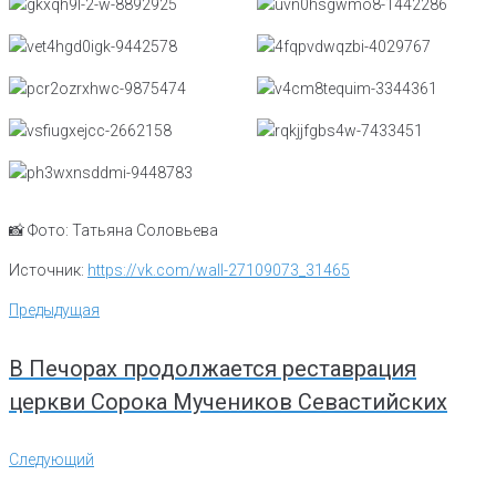
📸 Фото: Татьяна Соловьева
Источник:
https://vk.com/wall-27109073_31465
Навигация
Предыдущая
Предыдущая
по
записям
В Печорах продолжается реставрация
церкви Сорока Мучеников Севастийских
Следующий
Следующий