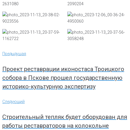
Навигация
Предыдущая
Предыдущая
по
записям
Проект реставрации иконостаса Троицкого
собора в Пскове прошел государственную
историко-культурную экспертизу
Следующий
Следующий
Строительный тепляк будет оборудован для
работы реставраторов на колокольне