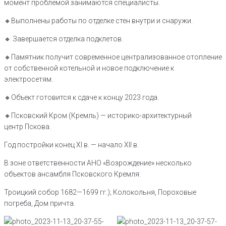
момент проблемой занимаются специалисты.
🔸️Выполнены работы по отделке стен внутри и снаружи.
🔸️ Завершается отделка подклетов.
🔸️Памятник получит современное централизованное отопление
от собственной котельной и новое подключение к
электросетям.
🔸️Объект готовится к сдаче к концу 2023 года.
🔸️Псковский Кром (Кремль) — историко-архитектурный
центр Пскова.
Год постройки конец XI в. — начало XII в.
В зоне ответственности АНО «Возрождение» несколько
объектов ансамбля Псковского Кремля:
Троицкий собор 1682—1699 гг.); Колокольня, Пороховые
погреба, Дом причта.