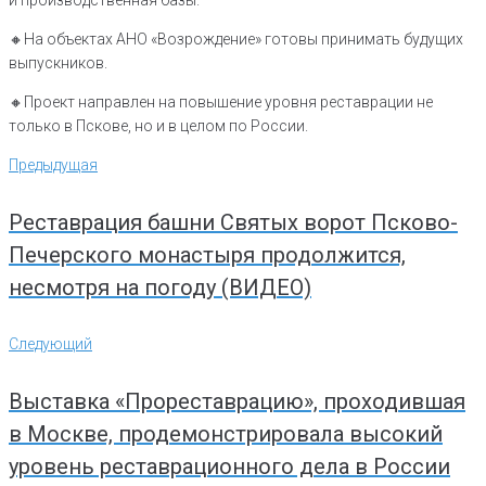
и производственная базы.
🔸️На объектах АНО «Возрождение» готовы принимать будущих
выпускников.
🔸️Проект направлен на повышение уровня реставрации не
только в Пскове, но и в целом по России.
Навигация
Предыдущая
Предыдущая
по
записям
Реставрация башни Святых ворот Псково-
Печерского монастыря продолжится,
несмотря на погоду (ВИДЕО)
Следующий
Следующий
Выставка «Прореставрацию», проходившая
в Москве, продемонстрировала высокий
уровень реставрационного дела в России