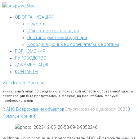
Перейти
к
ОБ ОРГАНИЗАЦИИ
контенту
Новости
Общественная площадка
Противодействие коррупции
Координационные и совещательные органы
ПОЛНОМОЧИЯ
РУКОВОДСТВО
ДОКУМЕНТАЦИЯ
КОНТАКТЫ
Vk
Telegram
Youtube
Уникальный опыт по созданию в Псковской области собственной школы
реставрации был представлен в Москве, на масштабном форуме
профессионалов
В
АНО Возрождение объектов
Опубликовано
6 декабря, 2023
0
Комментарии(й)
🔸️Игорь Кривогорницин, представитель АНО «Возрождение», на