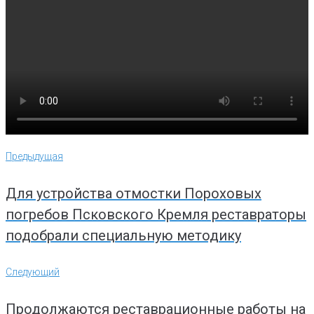
Навигация
Предыдущая
Предыдущая
по
записям
Для устройства отмостки Пороховых
погребов Псковского Кремля реставраторы
подобрали специальную методику
Следующий
Следующий
Продолжаются реставрационные работы на