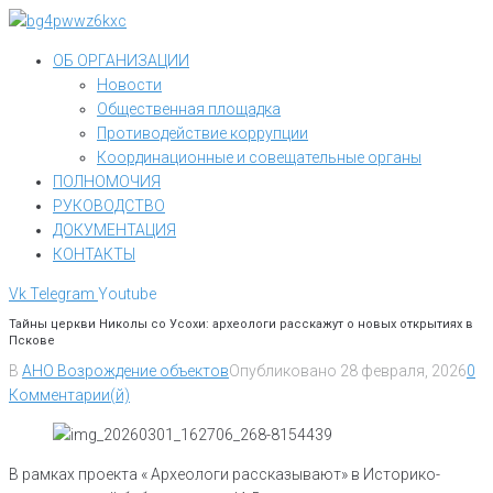
Перейти
к
ОБ ОРГАНИЗАЦИИ
контенту
Новости
Общественная площадка
Противодействие коррупции
Координационные и совещательные органы
ПОЛНОМОЧИЯ
РУКОВОДСТВО
ДОКУМЕНТАЦИЯ
КОНТАКТЫ
Vk
Telegram
Youtube
Тайны церкви Николы со Усохи: археологи расскажут о новых открытиях в
Пскове
В
АНО Возрождение объектов
Опубликовано
28 февраля, 2026
0
Комментарии(й)
В рамках проекта « Археологи рассказывают» в Историко-