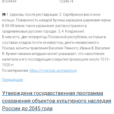
📷 1. Церковь после реставрации. 2. Серебряное височное
кольцо. Поверхность каждой бусины украшена шариками зерни.
В XII-XIII веках такое украшение распространено в
средневековых русских городах. 3, 4. Клад монет.
В нем есть две четверетцы Псковской республики, которые в
составах кладов почти не известны, денги независимого
Пскова, монеты правления Василия Тёмного, Ивана III, Василия
III. Время чеканки младших монет указывает, что накопление
капитала и его последующее сокрытие произошли около 1515–
1520 гг.
По материалам:
https://t.me/psk_archaeology
Навигация
Предыдущая
Предыдущая
по
записям
Утверждена государственная программа
сохранения объектов культурного наследия
России до 2045 года