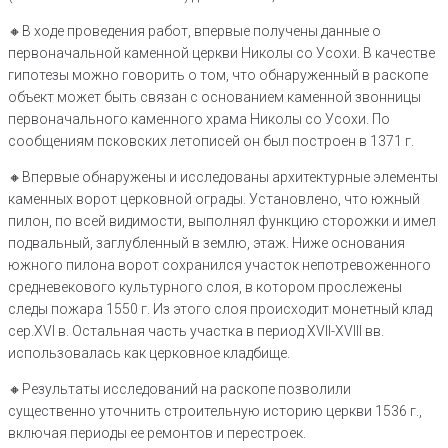
🔸️В ходе проведения работ, впервые получены данные о
первоначальной каменной церкви Николы со Усохи. В качестве
гипотезы можно говорить о том, что обнаруженный в раскопе
объект может быть связан с основанием каменной звонницы
первоначального каменного храма Николы со Усохи. По
сообщениям псковских летописей он был построен в 1371 г.
🔸️Впервые обнаружены и исследованы архитектурные элементы
каменных ворот церковной ограды. Установлено, что южный
пилон, по всей видимости, выполнял функцию сторожки и имел
подвальный, заглубленный в землю, этаж. Ниже основания
южного пилона ворот сохранился участок непотревоженного
средневекового культурного слоя, в котором прослежены
следы пожара 1550 г. Из этого слоя происходит монетный клад
сер.XVI в. Остальная часть участка в период XVII-XVIII вв.
использовалась как церковное кладбище.
🔸️Результаты исследований на раскопе позволили
существенно уточнить строительную историю церкви 1536 г.,
включая периоды ее ремонтов и перестроек.