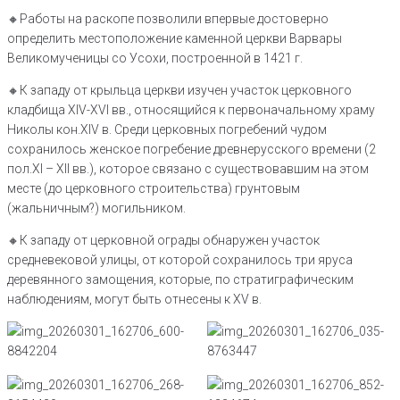
🔸️Работы на раскопе позволили впервые достоверно
определить местоположение каменной церкви Варвары
Великомученицы со Усохи, построенной в 1421 г.
🔸️К западу от крыльца церкви изучен участок церковного
кладбища XIV-XVI вв., относящийся к первоначальному храму
Николы кон.XIV в. Среди церковных погребений чудом
сохранилось женское погребение древнерусского времени (2
пол.XI – XII вв.), которое связано с существовавшим на этом
месте (до церковного строительства) грунтовым
(жальничным?) могильником.
🔸️К западу от церковной ограды обнаружен участок
средневековой улицы, от которой сохранилось три яруса
деревянного замощения, которые, по стратиграфическим
наблюдениям, могут быть отнесены к XV в.