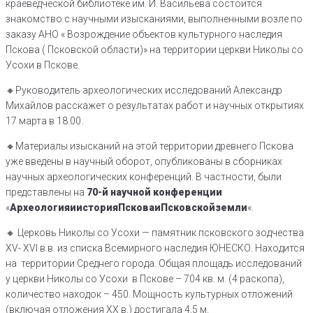
краеведческой библиотеке им. И. Васильева состоится
знакомство с научными изысканиями, выполненными возле по
заказу АНО « Возрождение объектов культурного наследия
Пскова ( Псковской области)» на территории церкви Николы со
Усохи в Пскове.
🔸Руководитель археологических исследований Александр
Михайлов расскажет о результатах работ и научных открытиях
17 марта в 18.00.
🔸Материалы изысканий на этой территории древнего Пскова
уже введены в научный оборот, опубликованы в сборниках
научных археологических конференций. В частности, были
представлены на
70-й научной конференции
«
Археология
и
история
Пскова
и
Псковской
земли
«.
🔸️ Церковь Николы со Усохи — памятник псковского зодчества
XV- XVI в.в. из списка Всемирного наследия ЮНЕСКО. Находится
на территории Среднего города. Общая площадь исследований
у церкви Николы со Усохи в Пскове – 704 кв. м. (4 раскопа),
количество находок – 450. Мощность культурных отложений
(включая отложения ХХ в.) достигала 4,5 м.