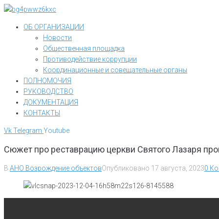
Перейти
к
ОБ ОРГАНИЗАЦИИ
контенту
Новости
Общественная площадка
Противодействие коррупции
Координационные и совещательные органы
ПОЛНОМОЧИЯ
РУКОВОДСТВО
ДОКУМЕНТАЦИЯ
КОНТАКТЫ
Vk
Telegram
Youtube
Сюжет про реставрацию церкви Святого Лазаря пр
В
АНО Возрождение объектов
Опубликовано
17 августа, 2023
0 К