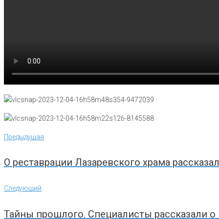
Навигация
Предыдущая
Предыдущая
по
записям
О реставрации Лазаревского храма рассказа
Следующий
Следующий
Тайны прошлого. Специалисты рассказали о