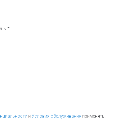
чены
*
енциальности
и
Условия обслуживания
применять.