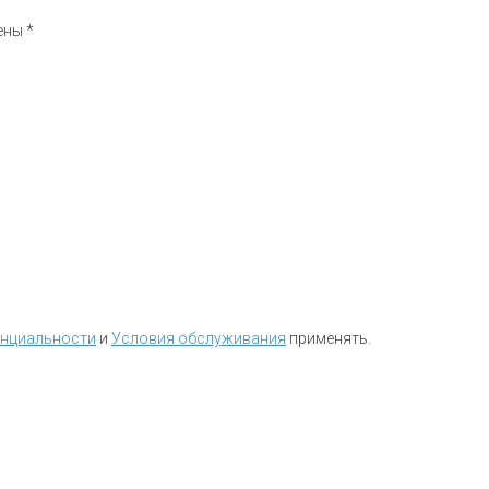
чены
*
енциальности
и
Условия обслуживания
применять.