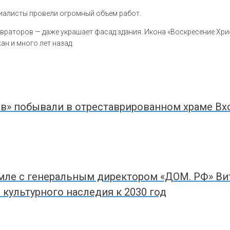
иалисты провели огромный объем работ.
тавраторов — даже украшает фасад здания. Икона «Воскресение Х
ан и много лет назад.
ов» побывали в отреставрированном храме Вх
емле с генеральным директором «ДОМ. РФ» Ви
культурного наследия к 2030 год