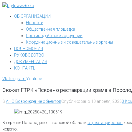
Перейти
к
ОБ ОРГАНИЗАЦИИ
контенту
Новости
Общественная площадка
Противодействие коррупции
Координационные и совещательные органы
ПОЛНОМОЧИЯ
РУКОВОДСТВО
ДОКУМЕНТАЦИЯ
КОНТАКТЫ
Vk
Telegram
Youtube
Сюжет ГТРК «Псков» о реставрации храма в Посоло
В
АНО Возрождение объектов
Опубликовано
10 апреля, 2025
0 Ко
В деревне Посолодино Псковской области
отреставрирован
храм
неделю.