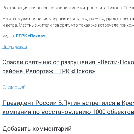
Реставрация началась по инициативе митрополита Тихона. Спец
На стена уже появились первые иконы, а одна — подарок от рес
и ветра. Местные жители говорят, что такая же встречала прихож
видео:
ГТРК «Псков»
Навигация
Предыдущая
Предыдущая
по
записям
Спасли святыню от разрушения. «Вести-Пск
районе. Репортаж ГТРК «Псков»
Следующий
Следующий
Президент России В.Путин встретился в Кр
компании по восстановлению 1000 обьектов 
Добавить комментарий