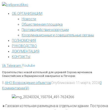
Перейти
к
ОБ ОРГАНИЗАЦИИ
контенту
Новости
Общественная площадка
Противодействие коррупции
Координационные и совещательные органы
ПОЛНОМОЧИЯ
РУКОВОДСТВО
ДОКУМЕНТАЦИЯ
КОНТАКТЫ
Vk
Telegram
Youtube
Строительство новой котельной для церквей Сорока мучеников
Севастийских и Варваринской завершено в Печорах
В
АНО Возрождение объектов
Опубликовано
11 марта, 2024
0
Комментарии(й)
🔸️Газовая котельная размещена в отдельном здании. Построена