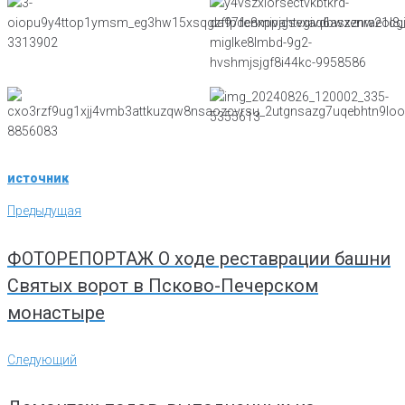
источник
Навигация
Предыдущая
Предыдущая
по
записям
ФОТОРЕПОРТАЖ О ходе реставрации башни
Святых ворот в Псково-Печерском
монастыре
Следующий
Следующий