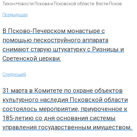
Тихон.Новости Пскова и Псковской области. Вести-Псков
Навигация
Предыдущая
Предыдущая
по
записям
В Псково-Печерском монастыре с
помощью пескоструйного аппарата
снимают старую штукатурку с Ризницы и
Сретенской церкви.
Следующий
Следующий
31 марта в Комитете по охране объектов
культурного наследия Псковской области
состоялось мероприятие, приуроченное к
185-летию со дня основания системы
управления государственным имуществом.