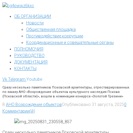
Перейти
к
ОБ ОРГАНИЗАЦИИ
контенту
Новости
Общественная площадка
Противодействие коррупции
Координационные и совещательные органы
ПОЛНОМОЧИЯ
РУКОВОДСТВО
ДОКУМЕНТАЦИЯ
КОНТАКТЫ
Vk
Telegram
Youtube
Сразу несколько памятников Псковской архитектуры, отреставрированных
по заказу АНО «Возрождение объектов культурного наследия Пскова
(Псковской области)», вошли в номинации конкурса «Золотой Трезини»
В
АНО Возрождение объектов
Опубликовано
31 августа, 2025
0
Комментарии(й)
Сразу несколько памятников Псковской архитектуры,