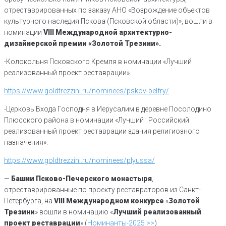
отреставрированных по заказу АНО «Возрождение объектов
культурного наследия Пскова (Псковской области)», вошли в
номинации
VIII Международной архитектурно-
дизайнерской премии «Золотой Трезини».
-Колокольня Псковского Кремля в номинации «Лучший
реализованный проект реставрации».
https://www.goldtrezzini.ru/nominees/pskov-belfry/
-Церковь Входа Господня в Иерусалим в деревне Посолодино
Плюсского района в номинации «Лучший Российский
реализованный проект реставрации здания религиозного
назначения».
https://www.goldtrezzini.ru/nominees/plyussa/
—
Башни
Псково-Печерского
монастыря
,
отреставрированные по проекту реставраторов из Санкт-
Петербурга, на
VIII
Международном конкурсе
«
Золотой
Трезини
» вошли в номинацию «
Лучший
реализованный
проект
реставрации
» (
Номинанты-2025 >>
)