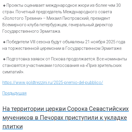
🔸Проекты оценивает международное жюри из более чем 30
стран. Почетный председатель Международного совета
«Золотого Трезини» – Михаил Пиотровский, президент
Всемирного клуба петербуржцев, генеральный директор
Государственного Эрмитажа.
🔸Победители VIII сезона будут объявлены 21 ноября 2025 года
на торжественной церемонии в Государственном Эрмитаже.
🔸Подготовка заявок от Пскова продолжается. Все номинанты
становятся участниками голосования на «Приз зрительских
симпатий».
https://www.goldtrezzini.ru/2025-premio-del-pubblico/
Навигация
Предыдущая
Предыдущая
по
записям
На территории церкви Сорока Севастийских
мучеников в Печорах приступили к укладке
плитки