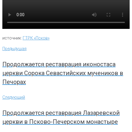
источник:
ГТРК «Псков»
Навигация
Предыдущая
Предыдущая
по
записям
Продолжается реставрация иконостаса
церкви Сорока Севастийских мучеников в
Печорах
Следующий
Следующий
Продолжается реставрация Лазаревской
церкви в Псково-Печерском монастыре