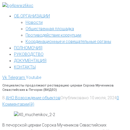
Перейти
к
ОБ ОРГАНИЗАЦИИ
контенту
Новости
Общественная площадка
Противодействие коррупции
Координационные и совещательные органы
ПОЛНОМОЧИЯ
РУКОВОДСТВО
ДОКУМЕНТАЦИЯ
КОНТАКТЫ
Vk
Telegram
Youtube
Специалисты продолжают реставрацию церкви Сорока Мучеников
Севастийских в Печорах (ВИДЕО)
В
АНО Возрождение объектов
Опубликовано
10 июля, 2024
0
Комментарии(й)
В печорской церкви Сорока Мучеников Севастийских