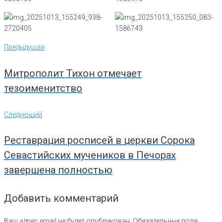
Навигация
Предыдущая
Предыдущая
по
записям
Митрополит Тихон отмечает
тезоименитство
Следующий
Следующий
Реставрация росписей в церкви Сорока
Севастийских мучеников в Печорах
завершена полностью
Добавить комментарий
Ваш адрес email не будет опубликован.
Обязательные поля