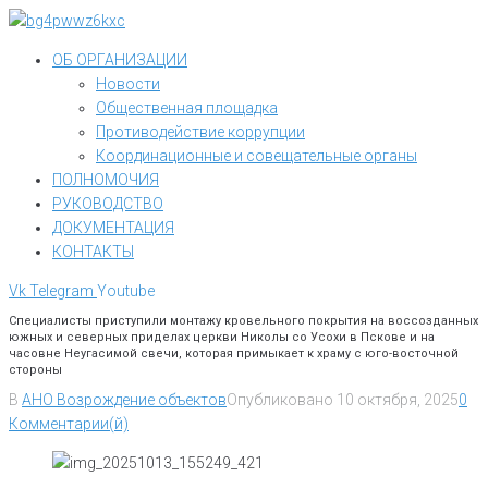
Перейти
к
ОБ ОРГАНИЗАЦИИ
контенту
Новости
Общественная площадка
Противодействие коррупции
Координационные и совещательные органы
ПОЛНОМОЧИЯ
РУКОВОДСТВО
ДОКУМЕНТАЦИЯ
КОНТАКТЫ
Vk
Telegram
Youtube
Специалисты приступили монтажу кровельного покрытия на воссозданных
южных и северных приделах церкви Николы со Усохи в Пскове и на
часовне Неугасимой свечи, которая примыкает к храму с юго-восточной
стороны
В
АНО Возрождение объектов
Опубликовано
10 октября, 2025
0
Комментарии(й)