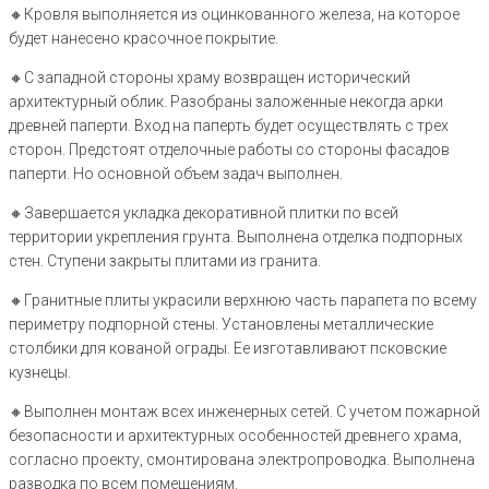
🔸Кровля выполняется из оцинкованного железа, на которое
будет нанесено красочное покрытие.
🔸С западной стороны храму возвращен исторический
архитектурный облик. Разобраны заложенные некогда арки
древней паперти. Вход на паперть будет осуществлять с трех
сторон. Предстоят отделочные работы со стороны фасадов
паперти. Но основной объем задач выполнен.
🔸Завершается укладка декоративной плитки по всей
территории укрепления грунта. Выполнена отделка подпорных
стен. Ступени закрыты плитами из гранита.
🔸Гранитные плиты украсили верхнюю часть парапета по всему
периметру подпорной стены. Установлены металлические
столбики для кованой ограды. Ее изготавливают псковские
кузнецы.
🔸Выполнен монтаж всех инженерных сетей. С учетом пожарной
безопасности и архитектурных особенностей древнего храма,
согласно проекту, смонтирована электропроводка. Выполнена
разводка по всем помещениям.