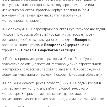
статус памятников, охраняемых государством, получили
несколько объектов: братский корпус, гостиница (дом
архиерея), трапезная, дом настоятеля и больница
монастырская (лазарет).
🔸 По заказу АНО «Возрождение объектов культурного наследия
Пскова (Псковской области)» создан и согласован проект
реставрации объекта культурного наследия «
Лазарет
«,
расположенного рядом с
Лазаревской
церковью
на
территории
Псково-Печерского
монастыря.
🔸️Работы проводили реставраторы из Санкт-Петербурга
совместно со специалистами Реставрационно-строительной
мастерской Псковской Епархии по заказу АНО «Возрождение
объектов культурного наследия Пскова (Псковской области)».
🔸️Больница монастырская-лазарет (1729-1800 годы) входит в
состав архитектурного ансамбля Псково-Печерского
монастыря. Впервые каменные кельи, где, возможно
размещалась монастырская больница, упоминаются в XVI веке.