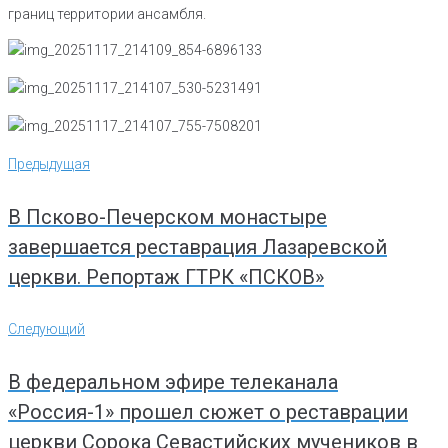
границ территории ансамбля.
Навигация
Предыдущая
Предыдущая
по
записям
В Псково-Печерском монастыре
завершается реставрация Лазаревской
церкви. Репортаж ГТРК «ПСКОВ»
Следующий
Следующий
В федеральном эфире телеканала
«Россия-1» прошел сюжет о реставрации
церкви Сорока Севастийских мучеников в