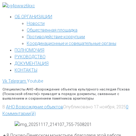
Перейти
к
ОБ ОРГАНИЗАЦИИ
контенту
Новости
Общественная площадка
Противодействие коррупции
Координационные и совещательные органы
ПОЛНОМОЧИЯ
РУКОВОДСТВО
ДОКУМЕНТАЦИЯ
КОНТАКТЫ
Vk
Telegram
Youtube
Специалисты АНО «Возрождение объектов культурного наследия Пскова
(Псковской области)» приводят в порядок документы, связанные с
выявлением и сохранением памятников архитектуры
В
АНО Возрождение объектов
Опубликовано
17 ноября, 2025
0
Комментарии(й)
🔸В Псково-Печерском монастыре, благодаря этой работе,