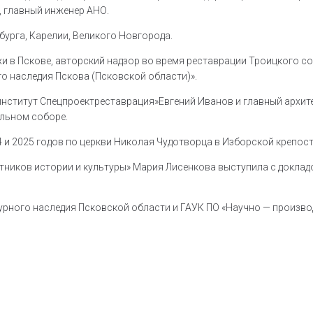
, главный инженер АНО.
бурга, Карелии, Великого Новгорода.
 в Пскове, авторский надзор во время реставрации Троицкого со
о наследия Пскова (Псковской области)».
нститут Спецпроектреставрация»Евгений Иванов и главный архите
льном соборе.
 и 2025 годов по церкви Николая Чудотворца в Изборской крепост
тников истории и культуры» Мария Лисенкова выступила с докла
рного наследия Псковской области и ГАУК ПО «Научно — произво