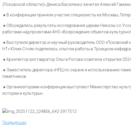
(Псковской области)» Дениса Василенко зачитал Алексей Гамзин
🔸В конференции приняли участие специалисты из Москвы, Петер
🔸Обсуждались результаты исследования церкви Николы со Усохи
работами над проектами АНО «Возрождение объектов культурног
🔸Выступили директор и научный руководитель ООО «Псковский и
НТ» Юлия Стояк поделилась опытом работы в Троицком кафедра
🔸Архитектор-реставратор Ольга Рогова осветила открытия 2024
🔸Заместитель директора «НПЦ по охране и использованию памя
памятников.
🔸Организаторами конференции выступают Министерство культу
истории и культуры».
Навигация
Предыдущая
Предыдущая
по