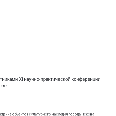
стниками XI научно-практической конференции
ове.
ждение объектов культурного наследия города Пскова