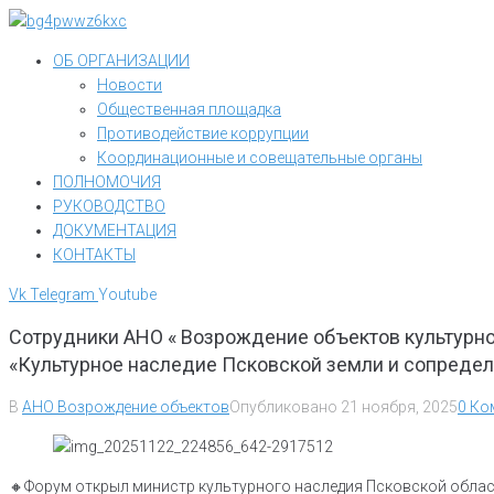
Перейти
к
ОБ ОРГАНИЗАЦИИ
контенту
Новости
Общественная площадка
Противодействие коррупции
Координационные и совещательные органы
ПОЛНОМОЧИЯ
РУКОВОДСТВО
ДОКУМЕНТАЦИЯ
КОНТАКТЫ
Vk
Telegram
Youtube
Сотрудники АНО « Возрождение объектов культурно
«Культурное наследие Псковской земли и сопредель
В
АНО Возрождение объектов
Опубликовано
21 ноября, 2025
0 Ко
🔸Форум открыл министр культурного наследия Псковской облас