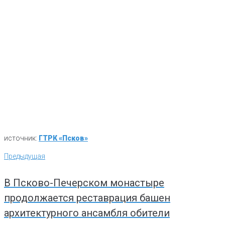
источник:
ГТРК «Псков»
Навигация
Предыдущая
Предыдущая
по
записям
В Псково-Печерском монастыре
продолжается реставрация башен
архитектурного ансамбля обители