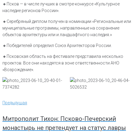
🔸️Псков — в числе лучших в смотре-конкурсе «Культурное
наследие регионов России».
🔸️Серебряный диплом получен в номинации «Региональные или
муниципальные программы, направленные на сохранение
объектов архитектуры или и ландшафтного наследия.»
🔸️Победителей определил Союз Архитекторов России.
🔸️Псковская область на фестивале представила несколько
проектов. Все они находятся в зоне ответственности АНО
«Возрождение».
Навигация
Предыдущая
Предыдущая
по
записям
Митрополит Тихон: Псково-Печерский
монастырь не претендует на статус лавры