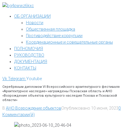
Перейти
к
ОБ ОРГАНИЗАЦИИ
контенту
Новости
Общественная площадка
Противодействие коррупции
Координационные и совещательные органы
ПОЛНОМОЧИЯ
РУКОВОДСТВО
ДОКУМЕНТАЦИЯ
КОНТАКТЫ
Vk
Telegram
Youtube
Серебряным дипломом VI Всероссийского архитектурного фестиваля
«Архитектурное наследие» награждены Псковская область и АНО
«Возрождение объектов культурного наследия Пскова и Псковской
области»
В
АНО Возрождение объектов
Опубликовано
10 июня, 2023
0
Комментарии(й)