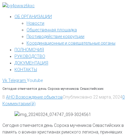
Перейти
к
ОБ ОРГАНИЗАЦИИ
контенту
Новости
Общественная площадка
Противодействие коррупции
Координационные и совещательные органы
ПОЛНОМОЧИЯ
РУКОВОДСТВО
ДОКУМЕНТАЦИЯ
КОНТАКТЫ
Vk
Telegram
Youtube
Сегодня отмечается день Сорока мучеников Севастийских
В
АНО Возрождение объектов
Опубликовано
22 марта, 2024
0
Комментарии(й)
Сегодня отмечается день Сорока мучеников Севастийских в
память о воинах-христианах римского легиона, принявших