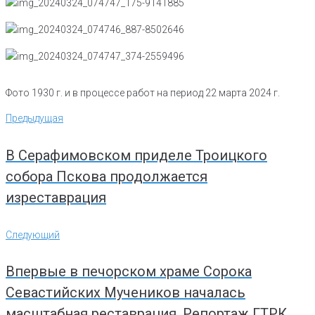
Фото 1930 г. и в процессе работ на период 22 марта 2024 г.
Навигация
Предыдущая
Предыдущая
по
записям
В Серафимовском приделе Троицкого
собора Пскова продолжается
изреставрация
Следующий
Следующий
Впервые в печорском храме Сорока
Севастийских Мучеников началась
масштабная реставрация. Репортаж ГТРК