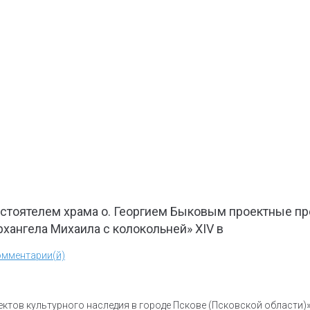
астоятелем храма о. Георгием Быковым проектные п
хангела Михаила с колокольней» XIV в
омментарии(й)
ктов культурного наследия в городе Пскове (Псковской области)»