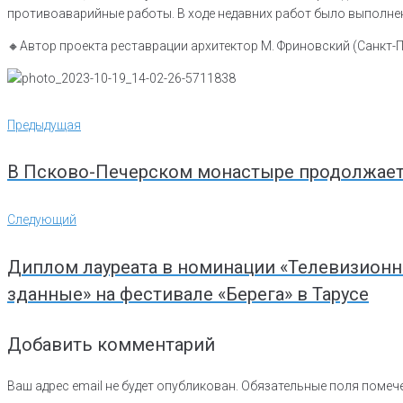
противоаварийные работы. В ходе недавних работ было выполне
🔸️Автор проекта реставрации архитектор М. Фриновский (Санкт-П
Навигация
Предыдущая
Предыдущая
по
записям
В Псково-Печерском монастыре продолжает
Следующий
Следующий
Диплом лауреата в номинации «Телевизионн
зданные» на фестивале «Берега» в Тарусе
Добавить комментарий
Ваш адрес email не будет опубликован.
Обязательные поля поме