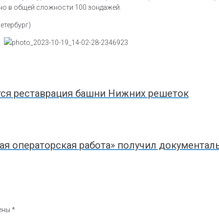
но в общей сложности 100 зондажей.
етербург)
ся реставрация башни Нижних решеток
ая операторская работа» получил документа
чены
*