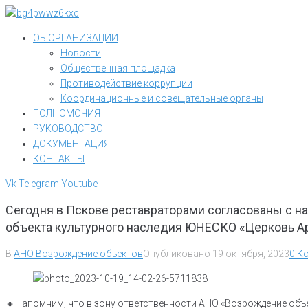
Перейти
к
ОБ ОРГАНИЗАЦИИ
контенту
Новости
Общественная площадка
Противодействие коррупции
Координационные и совещательные органы
ПОЛНОМОЧИЯ
РУКОВОДСТВО
ДОКУМЕНТАЦИЯ
КОНТАКТЫ
Vk
Telegram
Youtube
Сегодня в Пскове реставраторами согласованы с н
объекта культурного наследия ЮНЕСКО «Церковь Ар
В
АНО Возрождение объектов
Опубликовано
19 октября, 2023
0 К
🔸Напомним, что в зону ответственности АНО «Возрождение объе