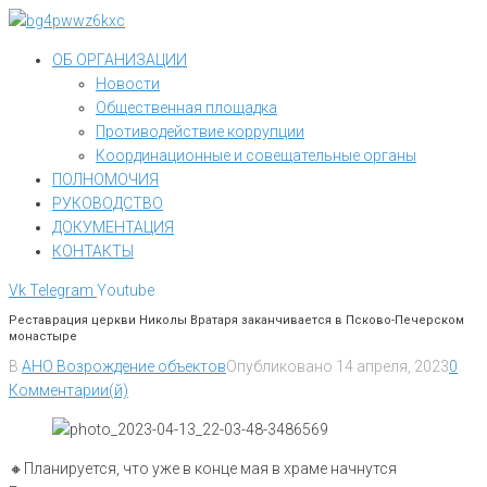
Перейти
к
ОБ ОРГАНИЗАЦИИ
контенту
Новости
Общественная площадка
Противодействие коррупции
Координационные и совещательные органы
ПОЛНОМОЧИЯ
РУКОВОДСТВО
ДОКУМЕНТАЦИЯ
КОНТАКТЫ
Vk
Telegram
Youtube
Реставрация церкви Николы Вратаря заканчивается в Псково-Печерском
монастыре
В
АНО Возрождение объектов
Опубликовано
14 апреля, 2023
0
Комментарии(й)
🔸️Планируется, что уже в конце мая в храме начнутся