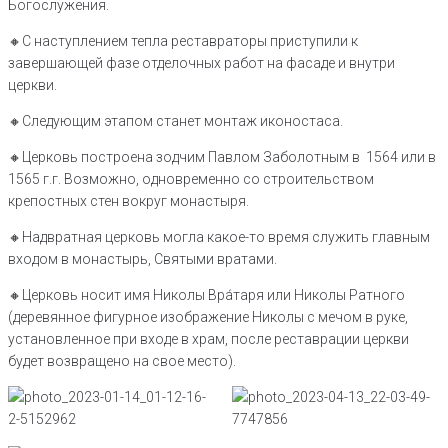
Богослужения.
🔸️С наступлением тепла реставраторы приступили к
завершающей фазе отделочных работ на фасаде и внутри
церкви.
🔸️Следующим этапом станет монтаж иконостаса.
🔸️Церковь построена зодчим Павлом Заболотным в 1564 или в
1565 г.г. Возможно, одновременно со строительством
крепостных стен вокруг монастыря.
🔸️Надвратная церковь могла какое-то время служить главным
входом в монастырь, Святыми вратами.
🔸️Церковь носит имя Николы Вра́таря или Николы Ратного
(деревянное фигурное изображение Николы с мечом в руке,
установленное при входе в храм, после реставрации церкви
будет возвращено на свое место).