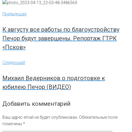
Навигация
Предыдущая
Предыдущая
по
записям
К августу все работы по благоустройству
Печор будут завершены. Репортаж ГТРК
«Псков»
Следующий
Следующий
Михаил Ведерников о подготовке к
юбилею Печор (ВИДЕО)
Добавить комментарий
Ваш адрес email не будет опубликован.
Обязательные поля
помечены
*