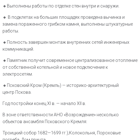
🔸️Выполнены работы по отделке стен внутри и снаружи.
🔸️ В подклетах на больших площадях проведена вычинка и
замена пораженного грибком камня, выполнены штукатурные
работы.
🔸️Полность завершен монтаж внутренних сетей инженерных
коммуникаций.
🔸️Памятник получит современное централизованное отопление
от собственной котельной и новое подключение к
электросетям.
🔸️Псковский Кром (Кремль) — историко-архитектурный
центр Пскова.
Год постройки конец XI в. — начало XII в.
В зоне ответственности АНО «Возрождение» несколько
объектов ансамбля Псковского Кремля:
Троицкий собор 1682—1699 гг.);Колокольня, Пороховые
погреба, Дом причта.