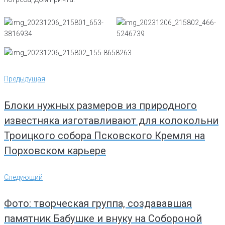
Навигация
Предыдущая
Предыдущая
по
записям
Блоки нужных размеров из природного
известняка изготавливают для колокольни
Троицкого собора Псковского Кремля на
Порховском карьере
Следующий
Следующий
Фото: творческая группа, создававшая
памятник Бабушке и внуку на Собороной