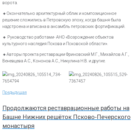
ворота.
🔸️Окончательно архитектурный облик и композиционное
решение сложились в Петровскую эпоху, когда башня была
надстроена и вписана в ансамбль петровских фортификаций.
🔸️ Руководство работами- АНО «Возрождение объектов
культурного наследия Пскова и Псковской области».
🔸️Авторы проекта реставрации Фриновский М.Г., Михайлов А.Г.,
Веневцева А.С., Кононов А.С., Никулина Н.В. и другие.
Навигация
Предыдущая
Предыдущая
по
записям
Продолжаются реставрационные работы на
Башне Нижних решёток Псково-Печерского
монастыря