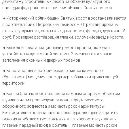
демонтажу строительных лесов на объекте культурного
наследия федерального значения «Башня Святых ворот».
🔸️Исторический облик башни Святых ворот восстанавливается
в соответствии с Петровским периодом. Отреставрированы
стены, фундаменты, своды въездных ворот, фасады, деревянный
сруб. Проведена реставрация главки, золочение звезд и креста.
🔸️Выполнен реставрационный ремонт кровли, включая
устройство водосточной системы. Заменены столярные
заполнения оконных и дверных проемов.
🔸️Восстановлена историческая отметка каменного
(булыжного) мощения проезда через башню и прилегающей
территории.
🔸️Башня Святых ворот является важным опорным объектом
и уникальным произведением конца средневекового
оборонного зодчества и монастырской архитектуры.
Ее строительство изначально преследовало цель защитить
одно из наиболее ответственных мест крепости и украсить
главный парадный вход в обитель — главные монастырские