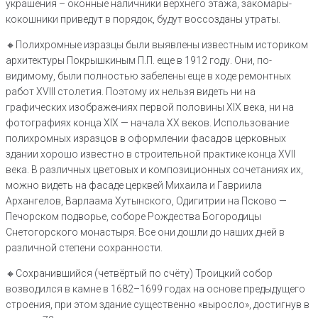
украшения – оконные наличники верхнего этажа, закомары-
кокошники приведут в порядок, будут воссозданы утраты.
🔸️Полихромные изразцы были выявлены известным историком
архитектуры Покрышкиным П.П. еще в 1912 году. Они, по-
видимому, были полностью забелены еще в ходе ремонтных
работ XVIII столетия. Поэтому их нельзя видеть ни на
графических изображениях первой половины XIX века, ни на
фотографиях конца XIX — начала XX веков. Использование
полихромных изразцов в оформлении фасадов церковных
здании хорошо известно в строительной практике конца XVII
века. В различных цветовых и композиционных сочетаниях их,
можно видеть на фасаде церквей Михаила и Гавриила
Архангелов, Варлаама Хутынского, Одигитрии на Псково —
Печорском подворье, соборе Рождества Богородицы
Снетогорского монастыря. Все они дошли до наших дней в
различной степени сохранности.
🔸️Сохранившийся (четвёртый по счёту) Троицкий собор
возводился в камне в 1682–1699 годах на основе предыдущего
строения, при этом здание существенно «выросло», достигнув в