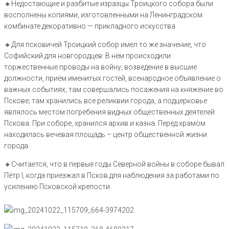
🔸️Недостающие и разбитые изразцы Троицкого собора были
восполнены копиями, изготовленными на Ленинградском
комбинате декоративно — прикладного искусства.
🔸️Для псковичей Троицкий собор имел то же значение, что
Софийский для новгородцев. В нём происходили
торжественные проводы на войну, возведение в высшие
должности, приём именитых гостей, всенародное объявление о
важных событиях, там совершались посажения на княжение во
Пскове; там хранились все реликвии города, а подцерковье
являлось местом погребения видных общественных деятелей
Пскова. При соборе, хранился архив и казна. Перед храмом
находилась вечевая площадь – центр общественной жизни
города.
🔸️Считается, что в первые годы Северной войны в соборе бывал
Пётр I, когда приезжал в Псков для наблюдения за работами по
усилению Псковской крепости.