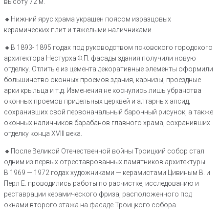
высоту 72 м.
🔸️Нижний ярус храма украшен поясом изразцовых
керамических плит и тяжелыми наличниками.
🔸️В 1893- 1895 годах под руководством псковского городского
архитектора Нестурха Ф.П. фасады здания получили новую
отделку. Отлитые из цемента декоративные элементы оформили
большинство оконных проемов здания, карнизы, проездные
арки крыльца и т.д. Изменения не коснулись лишь убранства
оконных проемов придельных церквей и алтарных апсид,
сохранивших свой первоначальный барочный рисунок, а также
оконных наличников барабанов главного храма, сохранивших
отделку конца XVIII века.
🔸️После Великой Отечественной войны Троицкий собор стал
одним из первых отреставрованных памятников архитектуры.
В 1969 — 1972 годах художниками — керамистами Цивиным В. и
Перл Е. проводились работы по расчистке, исследованию и
реставрации керамического фриза, расположенного под
окнами второго этажа на фасаде Троицкого собора.