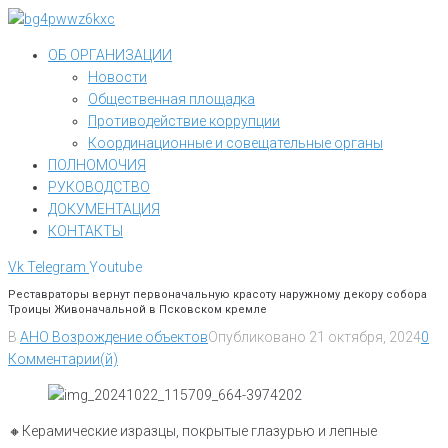
Перейти
к
ОБ ОРГАНИЗАЦИИ
контенту
Новости
Общественная площадка
Противодействие коррупции
Координационные и совещательные органы
ПОЛНОМОЧИЯ
РУКОВОДСТВО
ДОКУМЕНТАЦИЯ
КОНТАКТЫ
Vk
Telegram
Youtube
Реставраторы вернут первоначальную красоту наружному декору собора
Троицы Живоначальной в Псковском кремле
В
АНО Возрождение объектов
Опубликовано
21 октября, 2024
0
Комментарии(й)
🔸️Керамические изразцы, покрытые глазурью и лепные