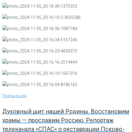
Навигация
Предыдущая
Предыдущая
по
записям
Духовный щит нашей Родины. Восстановим
храмы — прославим Россию. Репортаж
телеканала «СПАС» о реставрации Псково-