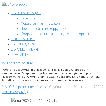
Перейти
к
ОБ ОРГАНИЗАЦИИ
контенту
Новости
Общественная площадка
Противодействие коррупции
Координационные и совещательные органы
ПОЛНОМОЧИЯ
РУКОВОДСТВО
ДОКУМЕНТАЦИЯ
КОНТАКТЫ
Vk
Telegram
Youtube
Работа по возрождению Псковской школы реставраторов была
инициирована Митрополитом Тихоном, поддержана губернатором
Псковской области, Комитетом по охране объектов культурного наследия,
АНО «Возрождение» и областным комитетом по образованию
В
АНО Возрождение объектов
Опубликовано
24 сентября, 2024
0
Комментарии(й)