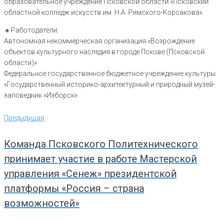
образовательное учреждение Псковской области «Псковский
областной колледж искусств им. Н.А. Римского-Корсакова»
🔸️Работодатели:
Автономная некоммерческая организация «Возрождение
объектов культурного наследия в городе Пскове (Псковской
области)»
Федеральное государственное бюджетное учреждение культуры
«Государственный историко-архитектурный и природный музей-
заповедник «Изборск».
Навигация
Предыдущая
Предыдущая
по
записям
Команда Псковского Политехнического
принимает участие в работе Мастерской
управления «Сенеж» президентской
платформы «Россия – страна
возможностей»