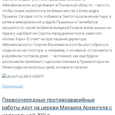
«Михайловское», когда бывает в Псковской области, – просто,
чтобы снова оказаться в любимых местах у Александра
Пушкина. Сегодня гость побывал в Святогорском монастыре, а
затем в мемориальной усадьбе Пушкиных и Ганнибалов:
прошёлся по своей любимой въездной Еловой аллее, вышел на
террасу над берегом Сороти перед домом поэта, навестил
«Аллею Керн». В ответ на приглашение директора
«Михайловского» Георгия Василевича хотя бы раз собраться
сюда не на час-полтора, а, например, с ночёвкой, остановиться
в музейном гостевом доме… – вспомнил, как ещё будучи
школьником приезжал с одноклассниками в Пушкиногорье из
Ленинграда на несколько дней, ночевал в палатке.
Навигация
Предыдущая
Предыдущая
по
записям
Первоочередные противоаварийные
работы идут на церкви Михаила Архангела с