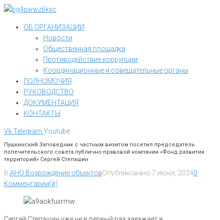
Перейти
к
ОБ ОРГАНИЗАЦИИ
контенту
Новости
Общественная площадка
Противодействие коррупции
Координационные и совещательные органы
ПОЛНОМОЧИЯ
РУКОВОДСТВО
ДОКУМЕНТАЦИЯ
КОНТАКТЫ
Vk
Telegram
Youtube
Пушкинский Заповедник с частным визитом посетил председатель
попечительского совета публично-правовой компании «Фонд развития
территорий» Сергей Степашин
В
АНО Возрождение объектов
Опубликовано
7 июня, 2024
0
Комментарии(й)
Сергей Степашин уже не в первый раз заезжает в