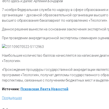
Фото здесь и далее: Артемий Бондарев
7 ноября Федеральная служба по надзору в сфере образования и
организации – духовной образовательной организации высшего
высшего образования бакалавриат по направлению «Теология».
Данное решение вынесли на основании заключения экспертной г
При проведении аккредитационной экспертизы семинария оцени
Наибольшее количество баллов начисляется за написание диагно
«Теология».
«Прохождение процедуры государственной аккредитации являетс
программе «Теология», получат дипломы государственного обра
перспективы, связанные с получением бюджетных мест и выделе
Источник:
Псковская Лента Новостей
Навигация
Предыдущая
Предыдущая
по