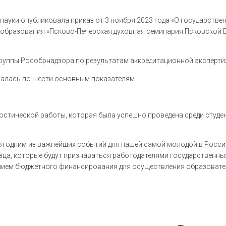
 науки опубликовала приказ от 3 ноября 2023 года «О государств
 образования «Псково-Печерская духовная семинария Псковской 
руппы Рособрнадзора по результатам аккредитационной экспертиз
валась по шести основным показателям.
стической работы, которая была успешно проведена среди студен
я одним из важнейших событий для нашей самой молодой в России
зца, которые будут признаваться работодателями государственны
нием бюджетного финансирования для осуществления образователь