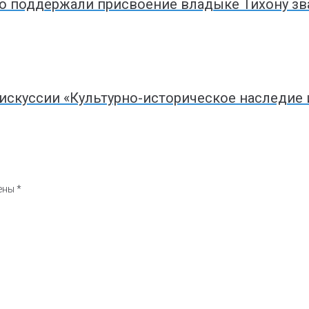
о поддержали присвоение владыке Тихону з
искуссии «Культурно-историческое наследие 
чены
*