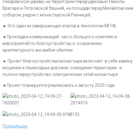
Лазаревской церкви, на территории перед церковью Николы
Вратаря и Петровской башней, на площади перед Михайловским
собором, рядом с монастырской Ризницей.
🔸️ Это один из завершающих этапов в технологии МГНБ.
🔸️Прокладка коммуникаций- часть большого комплекса
мероприятий по благоустройству и сохранению
архитектурного ансамбля обители.
🔸️ Проект благоустройства монастыря включает в себя замену
мощения и пешеходных дорожек, освещение территории и
полное переустройство электрических сетей монастыря.
🔸️Проект планируется реализовать к августу 2023 года.
Навигация
Предыдущая
Предыдущая
по
записям