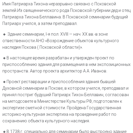
Имя Патриарха Тихона неразрывно связано с Псковской
землей.Из священнического рода Псковской губернии дед и отец
Патриарха Тихона Беллавина. В Псковской семинарии будущий
Патриарх учился, а затем преподавал.
🔸️ Здание семинарии, I-я пол. XVIII — нач. XX вв.-в зоне
отвественности АНО «Возрождение объектов культурного
наследия Пскова ( Псковской области)».
🔸️В настоящее время разрабатан и утвержден проект по
приспособлению здания для размещения в нем экспозиционных
пространств. Автор проекта архитектор А.А. Иванов.
🔸️Проект реставрации и приспособления здания бывшей
Духовной семинарии в Пскове, в котором учился, преподавал и
принял постриг будуший Патриарх Тихон Беллавин, согласован
на методсовете в Министерстве Культуры РФ, подготовлен к
экспертизе сметной стоимости. Пройдена Государственная
историко-культурная экспертиза на проведение работ по
сохранению объекта культурного наследия.
🔸️В 1738 г. специально для семинарии было выстроено здание