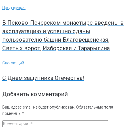
Навигация
Предыдущая
Предыдущая
по
записям
В Псково-Печерском монастыре введены в
эксплуатацию и успешно сданы
пользователю башни Благовещенская,
Святых ворот, Изборская и Тарарыгина
Следующий
Следующий
С Днём защитника Отечества!
Добавить комментарий
Ваш адрес email не будет опубликован.
Обязательные поля
помечены
*