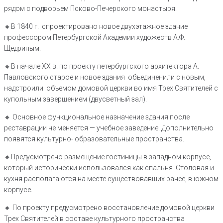
рядом с подворьем Псково-Печерского монастыря.
🔸️В 1840 г. спроектировано новое двухэтажное здание
профессором Петербургской Академии художеств А.Ф.
Щедриным.
🔸️В начале XX в. по проекту петербургского архитектора А.
Павловского старое и новое здания объединенили с новым,
надстроили объемом домовой церкви во имя Трех Святителей с
купольным завершением (двусветный зал).
🔸️ Основное функциональное назначение здания после
реставрации не меняется — учебное заведение. Дополнительно
появятся культурно- образовательные пространства.
🔸️Предусмотрено размещение гостиницы в западном корпусе,
который исторически использовался как спальня. Столовая и
кухня располагаются на месте существовавших ранее, в южном
корпусе.
🔸️ По проекту предусмотрено восстановление домовой церкви
Трех Святителей в составе культурного пространства