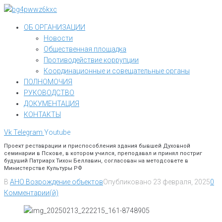
Перейти
к
ОБ ОРГАНИЗАЦИИ
контенту
Новости
Общественная площадка
Противодействие коррупции
Координационные и совещательные органы
ПОЛНОМОЧИЯ
РУКОВОДСТВО
ДОКУМЕНТАЦИЯ
КОНТАКТЫ
Vk
Telegram
Youtube
Проект реставрации и приспособления здания бывшей Духовной
семинарии в Пскове, в котором учился, преподавал и принял постриг
будуший Патриарх Тихон Беллавин, согласован на методсовете в
Министерстве Культуры РФ
В
АНО Возрождение объектов
Опубликовано
23 февраля, 2025
0
Комментарии(й)