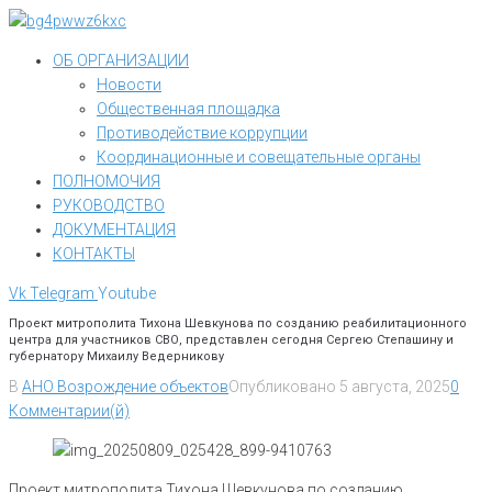
Перейти
к
ОБ ОРГАНИЗАЦИИ
контенту
Новости
Общественная площадка
Противодействие коррупции
Координационные и совещательные органы
ПОЛНОМОЧИЯ
РУКОВОДСТВО
ДОКУМЕНТАЦИЯ
КОНТАКТЫ
Vk
Telegram
Youtube
Проект митрополита Тихона Шевкунова по созданию реабилитационного
центра для участников СВО, представлен сегодня Сергею Степашину и
губернатору Михаилу Ведерникову
В
АНО Возрождение объектов
Опубликовано
5 августа, 2025
0
Комментарии(й)
Проект митрополита Тихона Шевкунова по созданию