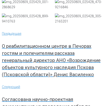
Навигация
Предыдущая
Предыдущая
по
записям
О реабилитационном центре в Печорах
гостям и попечителям рассказа
генеральный директор АНО «Возрождение
объектов культурного наследия Пскова
(Псковской области)» Денис Василенко
Следующий
Следующий
Согласована научно-проектная