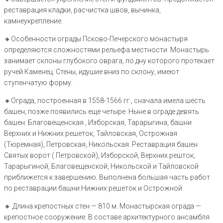
реставрация кладки, расчистка швов, вычинка,
камнеукрепление.
🔸️Особенности ограды Псково-Печерского монастыря
определяются сложностями рельефа местности. Монастырь
занимает склоны глубокого оврага, по дну которого протекает
ручей Каменец. Стены, идушие вниз по склону, имеют
ступенчатую форму.
🔸️Ограда, построенная в 1558-1566 гг., сначала имела шесть
башен; позже появились еще четыре. Ныне в ограде девять
башен: Благовещенская , Изборская, Тарарыгина, башни
Верхних и Нижних решеток, Тайловская, Острожная
(Тюремная), Петровская, Никольская. Реставрация башен
Святых ворот ( Петровской), Изборской, Верхних решток,
Тарарыгиной, Благовещенской, Никольской и Тайловской
приближется к завершению. Выполнена большая часть работ
по реставрации башни Нижних решеток и Острожной.
🔸️ Длина крепостных стен — 810 м. Монастырская ограда —
крепостное сооружение. В составе архитектурного ансамбля