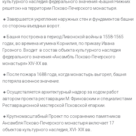
культурного наследия федерального значения «Башня Нижних
решеток» на территории Псково-Печерского монастыря.
🔸️Завершается укрепление наружных стен и фундаментов башни
со стороны въездных ворот.
🔸️Башня построена в период Ливонской войны в 1558-1565
годах, во времена игумена Корнилия, по приказу Ивана
Грозного. Входит в состав объекта культурного наследия
федерального значения «Ансамбль Псково-Печерского
монастыря» XIV-XX вв.
🔸️После пожара 1688 года, когда монастырь выгорел, башня
потеряла военное значение.
🔸️Осуществляется архитектурный надзор за ходом работ
автором проекта реставрации М. Фриновским и специалистами
Реставрационной мастерской Псковской епархии.
🔸️Крупномасштабный Проект по сохранению памятников
Ансамбля Псково-Печерского монастыря включает 17
объектов культурного наследия, XVI- XIX вв..