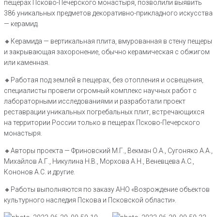
пещерах Псково-Печерского монастыря, позволили выявить
386 уникальных предметов декоративно-прикладного искусства
— керамид.
🔸️Керамида — вертикальная плита, вмурованная в стену пещеры
и закрывающая захоронение, обычно керамическая с обжигом
или каменная.
🔸️Работая под землей в пещерах, без отопления и освещения,
специалисты провели огромный комплекс научных работ с
лабораторными исследованиями и разработали проект
реставрации уникальных погребальных плит, встречающихся
на территории России только в пещерах Псково-Печерского
монастыря.
🔸️Авторы проекта — Фриновский М.Г., Векман О.А., Сугоняко А.А.,
Михайлов А.Г., Никулина Н.В., Морхова А.Н., Веневцева А.С.,
Кононов А.С. и другие.
🔸️Работы выполняются по заказу АНО «Возрождение объектов
культурного наследия Пскова и Псковской области».