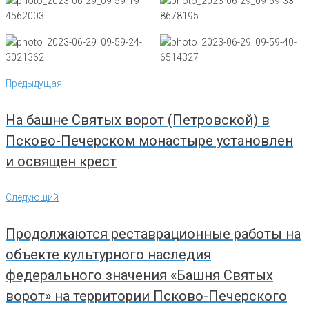
Навигация
Предыдущая
Предыдущая
по
записям
На башне Святых ворот (Петровской) в
Псково-Печерском монастыре установлен
и освящен крест
Следующий
Следующий
Продолжаются реставрационные работы на
объекте культурного наследия
федерального значения «Башня Святых
ворот» на территории Псково-Печерского