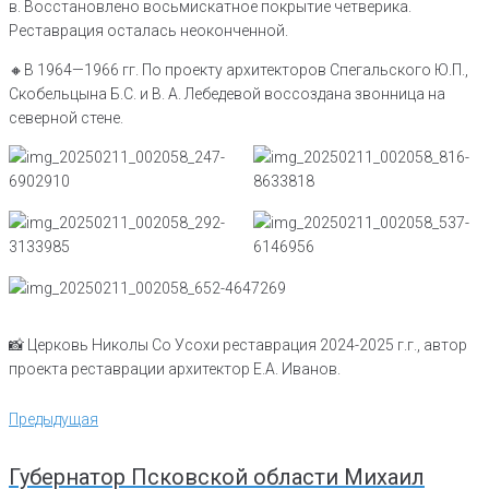
в. Восстановлено восьмискатное покрытие четверика.
Реставрация осталась неоконченной.
🔸️В 1964—1966 гг. По проекту архитекторов Спегальского Ю.П.,
Скобельцына Б.С. и В. А. Лебедевой воссоздана звонница на
северной стене.
📸 Церковь Николы Со Усохи реставрация 2024-2025 г.г., автор
проекта реставрации архитектор Е.А. Иванов.
Навигация
Предыдущая
Предыдущая
по
записям
Губернатор Псковской области Михаил