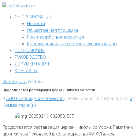
Перейти
к
ОБ ОРГАНИЗАЦИИ
контенту
Новости
Общественная площадка
Противодействие коррупции
Координационные и совещательные органы
ПОЛНОМОЧИЯ
РУКОВОДСТВО
ДОКУМЕНТАЦИЯ
КОНТАКТЫ
Vk
Telegram
Youtube
Продолжается реставрация церкви Николы со Усохи
В
АНО Возрождение объектов
Опубликовано
10 февраля, 2025
0
Комментарии(й)
Продолжается реставрация церкви Николы со Усохи. Памятник
архитектуры Псковской школы зодчества XV-XVI веков,