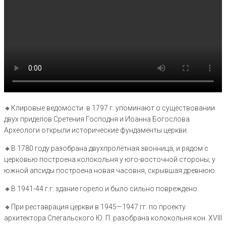
🔸️Клировые ведомости в 1797 г. упоминают о существовании
двух приделов Сретения Господня и Иоанна Богослова.
Археологи открыли исторические фундаменты церкви.
🔸️В 1780 году разобрана двухпролётная звонница, и рядом с
церковью построена колокольня у юго-восточной стороны; у
южной апсиды построена новая часовня, скрывшая древнюю.
🔸️В 1941-44 г.г. здание горело и было сильно повреждено.
🔸️При реставрация церкви в 1945—1947 гг. по проекту
архитектора Спегальского Ю. П. разобрана колокольня кон. XVIII