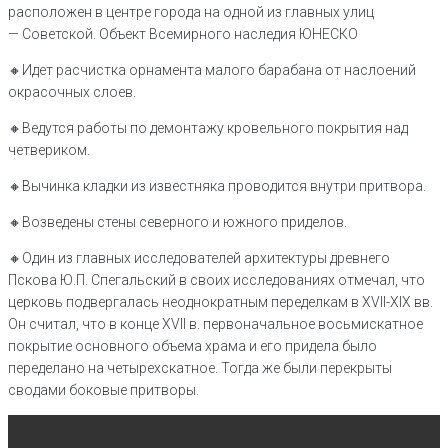
расположен в центре города на одной из главных улиц
— Советской. Объект Всемирного наследия ЮНЕСКО
🔸️Идет расчистка орнамента малого барабана от наслоений
окрасочных слоев.
🔸️Ведутся работы по демонтажу кровельного покрытия над
четвериком.
🔸️Вычинка кладки из известняка проводится внутри притвора.
🔸️Возведены стены северного и южного приделов.
🔸️Один из главных исследователей архитектуры древнего
Пскова Ю.П. Спегальский в своих исследованиях отмечал, что
церковь подвергалась неоднократным переделкам в XVII-XIX вв.
Он считал, что в конце XVII в. первоначальное восьмискатное
покрытие основного объема храма и его придела было
переделано на четырехскатное. Тогда же были перекрыты
сводами боковые притворы.