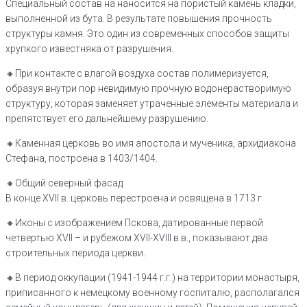
Специальный состав на наносится на пористый камень кладки,
выполненной из бута. В результате повышения прочность
структуры камня. Это один из современных способов защиты
хрупкого известняка от разрушения.
🔸При контакте с влагой воздуха состав полимеризуется,
образуя внутри пор невидимую прочную водонерастворимую
структуру, которая заменяет утраченные элементы материала и
препятствует его дальнейшему разрушению.
🔸️Каменная церковь во имя апостола и мученика, архидиакона
Стефана, построена в 1403/1404.
🔸️Общий северный фасад
В конце XVII в. церковь перестроена и освящена в 1713 г.
🔸️Иконы с изображением Пскова, датированные первой
четвертью XVII – и рубежом XVII-XVIII в.в., показывают два
строительных периода церкви.
🔸️В период оккупации (1941-1944 г.г.) на территории монастыря,
приписанного к немецкому военному госпиталю, располагался