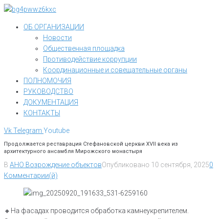
Перейти
к
ОБ ОРГАНИЗАЦИИ
контенту
Новости
Общественная площадка
Противодействие коррупции
Координационные и совещательные органы
ПОЛНОМОЧИЯ
РУКОВОДСТВО
ДОКУМЕНТАЦИЯ
КОНТАКТЫ
Vk
Telegram
Youtube
Продолжается реставрация Стефановской церкви XVII века из
архитектурного ансамбля Мирожского монастыря
В
АНО Возрождение объектов
Опубликовано
10 сентября, 2025
0
Комментарии(й)
🔸На фасадах проводится обработка камнеукрепителем.