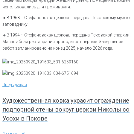
семейный концлагерь (для женщин и детей). Помещения церквей
использовались для проживания.
🔸️В 1968 г. Стефановская церковь передана Псковскому музею-
заповеднику.
🔸️В 1994 г. Стефановская церковь передана Псковской епархии.
Масштабная реставрация проводится впервые. Завершение
работ запланировано на конец 2025, начало 2026 года.
Навигация
Предыдущая
Предыдущая
по
записям
Художественная ковка украсит ограждение
подпорной стены вокруг церкви Николы со
Усохи в Пскове
Следующий