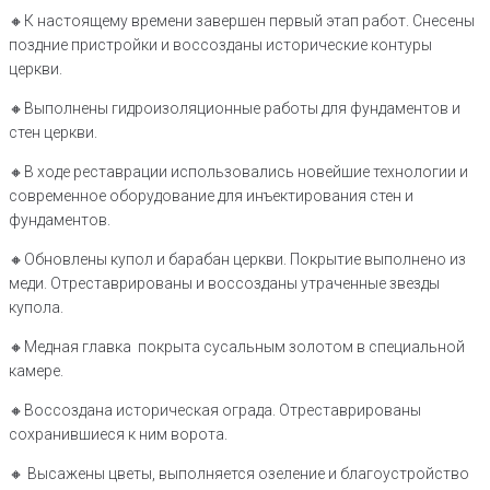
🔸️К настоящему времени завершен первый этап работ. Снесены
поздние пристройки и воссозданы исторические контуры
церкви.
🔸️Выполнены гидроизоляционные работы для фундаментов и
стен церкви.
🔸️В ходе реставрации использовались новейшие технологии и
современное оборудование для инъектирования стен и
фундаментов.
🔸️Обновлены купол и барабан церкви. Покрытие выполнено из
меди. Отреставрированы и воссозданы утраченные звезды
купола.
🔸️Медная главка покрыта сусальным золотом в специальной
камере.
🔸️Воссоздана историческая ограда. Отреставрированы
сохранившиеся к ним ворота.
🔸️ Высажены цветы, выполняется озеление и благоустройство