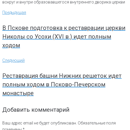
вокруг и внутри образовавшегося внутреннего дворика церкви
Навигация
Предыдущая
Предыдущая
по
записям
В Пскове подготовка к реставрации церкви
Николы со Усохи (XVI в.) идет полным
ходом
Следующий
Следующий
Реставрация башни Нижних решеток идет
полным ходом в Псково-Печерском
монастыре
Добавить комментарий
Ваш адрес email не будет опубликован.
Обязательные поля
помечены
*