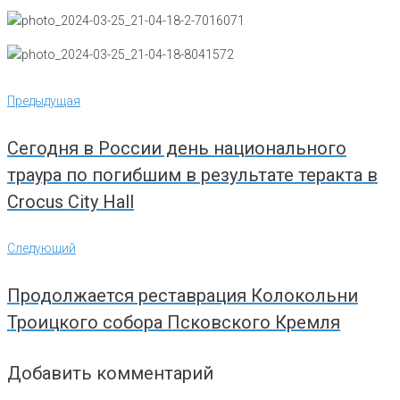
Навигация
Предыдущая
Предыдущая
по
записям
Сегодня в России день национального
траура по погибшим в результате теракта в
Crocus City Hall
Следующий
Следующий
Продолжается реставрация Колокольни
Троицкого собора Псковского Кремля
Добавить комментарий