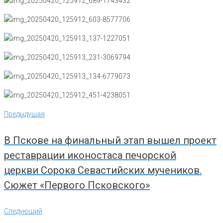
Навигация
Предыдущая
Предыдущая
по
записям
В Пскове на финальный этап вышел проект
реставрации иконостаса печорской
церкви Сорока Севастийских мучеников.
Сюжет «Первого Псковского»
Следующий
Следующий