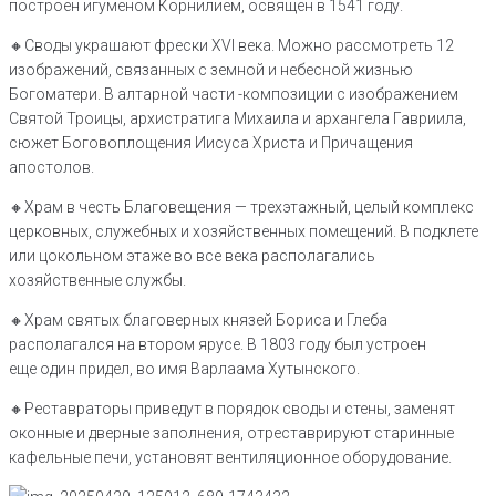
построен игуменом Корнилием, освящен в 1541 году.
🔸Своды украшают фрески XVI века. Можно рассмотреть 12
изображений, связанных с земной и небесной жизнью
Богоматери. В алтарной части -композиции с изображением
Святой Троицы, архистратига Михаила и архангела Гавриила,
сюжет Боговоплощения Иисуса Христа и Причащения
апостолов.
🔸Храм в честь Благовещения — трехэтажный, целый комплекс
церковных, служебных и хозяйственных помещений. В подклете
или цокольном этаже во все века располагались
хозяйственные службы.
🔸Храм святых благоверных князей Бориса и Глеба
располагался на втором ярусе. В 1803 году был устроен
еще один придел, во имя Варлаама Хутынского.
🔸Реставраторы приведут в порядок своды и стены, заменят
оконные и дверные заполнения, отреставрируют старинные
кафельные печи, установят вентиляционное оборудование.