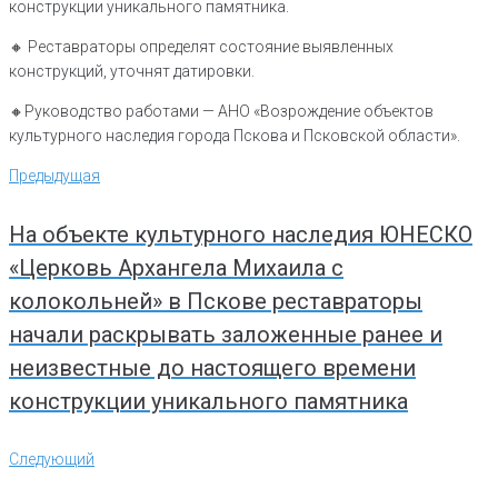
конструкции уникального памятника.
🔸️ Реставраторы определят состояние выявленных
конструкций, уточнят датировки.
🔸️Руководство работами — АНО «Возрождение объектов
культурного наследия города Пскова и Псковской области».
Навигация
Предыдущая
Предыдущая
по
записям
На объекте культурного наследия ЮНЕСКО
«Церковь Архангела Михаила с
колокольней» в Пскове реставраторы
начали раскрывать заложенные ранее и
неизвестные до настоящего времени
конструкции уникального памятника
Следующий
Следующий