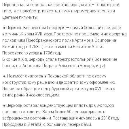
Первоначально, основная составляющая это– тонкотертый
гипс, мел, алебастр, известь, цемент, мраморная крошка и
цветные пигменты.
🔸️Церковь Вознесения Господня — самый большой в регионе
вотчинный храм XVIII века. Построен по прошению и на средства
полковника Преображенского полка Артамона Осиповича
Кожин (род. в 1753 г.) а в его имении Бельское Устье
Порховского уезда в 1796 году.
В конце XIX в. церковь стала трехпрестольной ( Вознесение
Господня, Апостола Петра и Рождества Богородицы).
🔸️ Не имеет аналогов в Псковской области по своему
конструктивному решению и декоративному оформлению.
Является образцом петербургской архитектуры XVIII века в
стиле ранний неоклассицизм.
🔸️Церковь оставалась действующей вплоть до 60-х годов
прошлого столетия. Затем более 50 лет находилась в
заброшенном состоянии. Реставрация началась в 2018 году.
Проходила в 3 этапа, с большими перерывами.