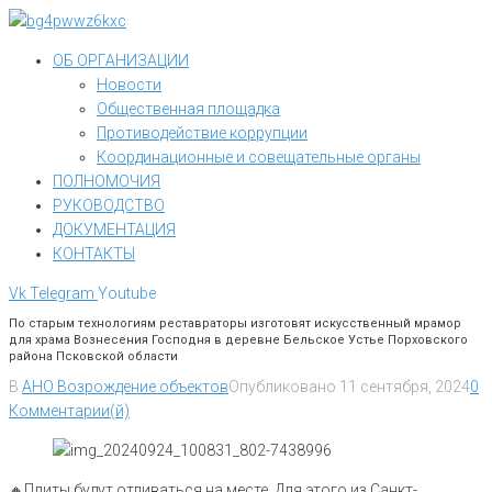
Перейти
к
ОБ ОРГАНИЗАЦИИ
контенту
Новости
Общественная площадка
Противодействие коррупции
Координационные и совещательные органы
ПОЛНОМОЧИЯ
РУКОВОДСТВО
ДОКУМЕНТАЦИЯ
КОНТАКТЫ
Vk
Telegram
Youtube
По старым технологиям реставраторы изготовят искусственный мрамор
для храма Вознесения Господня в деревне Бельское Устье Порховского
района Псковской области
В
АНО Возрождение объектов
Опубликовано
11 сентября, 2024
0
Комментарии(й)
🔸️Плиты будут отливаться на месте. Для этого из Санкт-