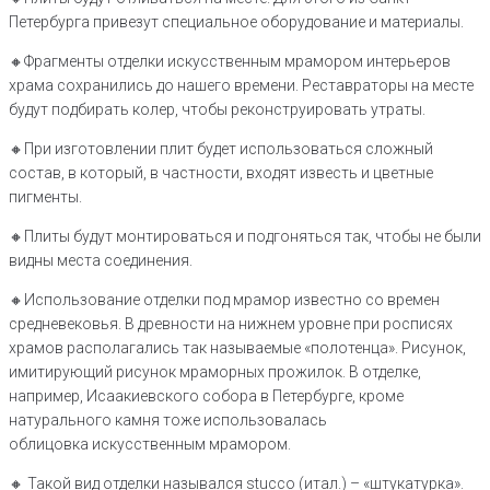
Петербурга привезут специальное оборудование и материалы.
🔸️Фрагменты отделки искусственным мрамором интерьеров
храма сохранились до нашего времени. Реставраторы на месте
будут подбирать колер, чтобы реконструировать утраты.
🔸️При изготовлении плит будет использоваться сложный
состав, в который, в частности, входят известь и цветные
пигменты.
🔸️Плиты будут монтироваться и подгоняться так, чтобы не были
видны места соединения.
🔸️Использование отделки под мрамор известно со времен
средневековья. В древности на нижнем уровне при росписях
храмов располагались так называемые «полотенца». Рисунок,
имитирующий рисунок мраморных прожилок. В отделке,
например, Исаакиевского собора в Петербурге, кроме
натурального камня тоже использовалась
облицовка искусственным мрамором.
🔸️ Такой вид отделки назывался stucco (итал.) – «штукатурка».