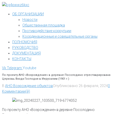
Перейти
к
ОБ ОРГАНИЗАЦИИ
контенту
Новости
Общественная площадка
Противодействие коррупции
Координационные и совещательные органы
ПОЛНОМОЧИЯ
РУКОВОДСТВО
ДОКУМЕНТАЦИЯ
КОНТАКТЫ
Vk
Telegram
Youtube
По проекту АНО «Возрождение» в деревне Посолодино отреставрирована
Церковь Входа Господня в Иерусалим (1901 г.)
В
АНО Возрождение объектов
Опубликовано
26 февраля, 2024
0
Комментарии(й)
По проекту АНО «Возрождение» в деревне Посолодино