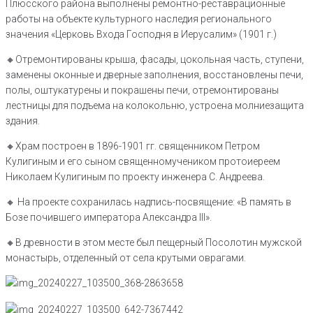
Плюсского района выполнены ремонтно-реставрационные
работы на объекте культурного наследия регионального
значения «Церковь Входа Господня в Иерусалим» (1901 г.)
🔸️Отремонтированы крыша, фасады, цокольная часть, ступени,
заменены оконные и дверные заполнения, восстановлены печи,
полы, оштукатурены и покрашены печи, отремонтированы
лестницы для подъема на колокольню, устроена молниезащита
здания.
🔸️Храм построен в 1896-1901 гг. священником Петром
Кулигиным и его сыном священномучеником протоиереем
Николаем Кулигиным по проекту инженера С. Андреева.
🔸️ На проекте сохранилась надпись-посвящение: «В память в
Бозе почившего императора Александра III».
🔸️В древности в этом месте был пещерный Посолотин мужской
монастырь, отделенный от села крутыми оврагами.