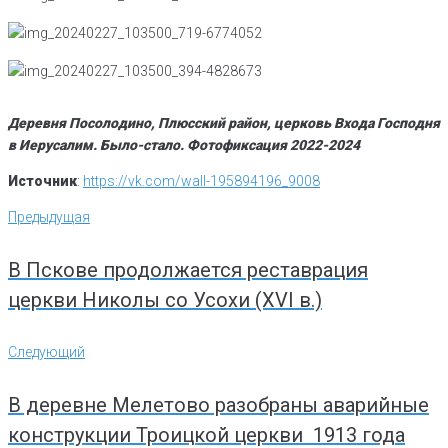
Деревня Посолодино, Плюсский район, церковь Входа Господня
в Иерусалим. Было-стало. Фотофиксация 2022-2024
Источник
:
https://vk.com/wall-195894196_9008
Навигация
Предыдущая
Предыдущая
по
записям
В Пскове продолжается реставрация
церкви Николы со Усохи (XVI в.)
Следующий
Следующий
В деревне Мелетово разобраны аварийные
конструкции Троицкой церкви 1913 года